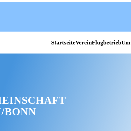
Startseite
Verein
Flugbetrieb
Um
EINSCHAFT
/BONN