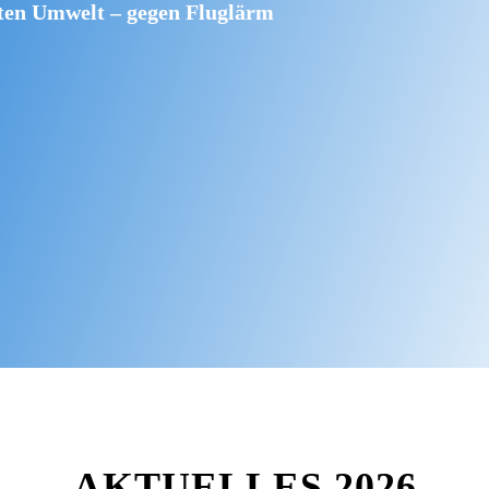
rten Umwelt – gegen Fluglärm
AKTUELLES 2026